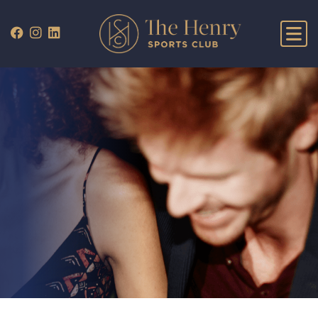
WHAT’S ON